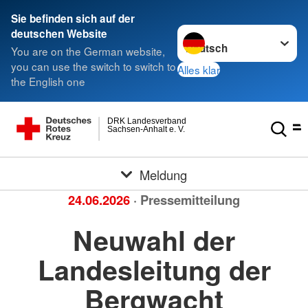
Sie befinden sich auf der
Sprache wechseln zu
deutschen Website
You are on the German website,
you can use the switch to switch to
Alles klar
the English one
DRK Landesverband
Sachsen-Anhalt e. V.
Meldung
24.06.2026
· Pressemitteilung
Neuwahl der
Landesleitung der
Bergwacht