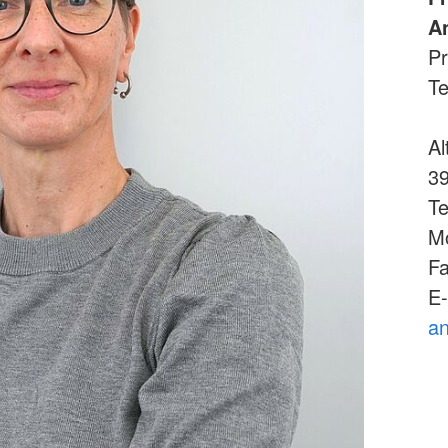
A
Pr
Te
Al
3
Te
Mo
Fa
E
an