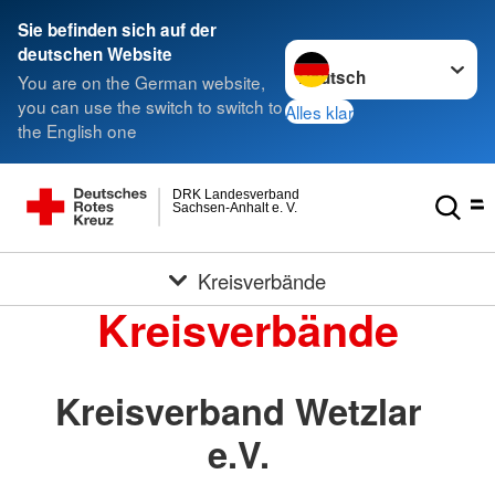
Sie befinden sich auf der
Sprache wechseln zu
deutschen Website
You are on the German website,
you can use the switch to switch to
Alles klar
the English one
DRK Landesverband
Sachsen-Anhalt e. V.
Kreisverbände
Kreisverbände
Kreisverband Wetzlar
e.V.