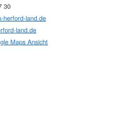
7 30
k-herford-land.de
rford-land.de
ogle Maps Ansicht