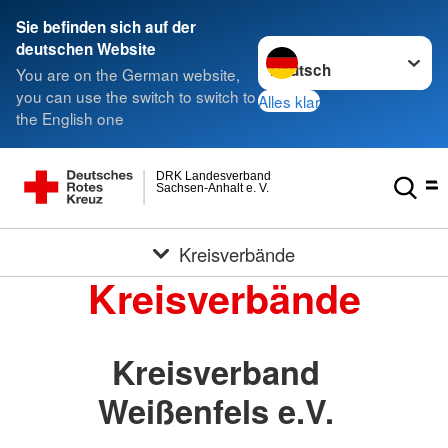
Sie befinden sich auf der
Sprache wechseln zu
deutschen Website
You are on the German website,
you can use the switch to switch to
Alles klar
the English one
DRK Landesverband
Sachsen-Anhalt e. V.
Kreisverbände
Kreisverbände
Kreisverband
Weißenfels e.V.