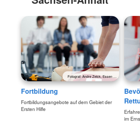
Fotograf: Andre Zelck, Essen …
Fortbildung
Bevö
Rett
Fortbildungsangebote auf dem Gebiet der
Ersten Hilfe
Erfahr
im Erns