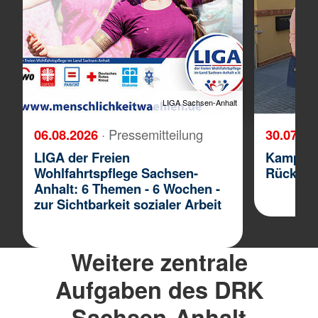
LIGA Sachsen-Anhalt
06.08.2026
· Pressemitteilung
30.07.2
LIGA der Freien
Kampagn
Wohlfahrtspflege Sachsen-
Rückhal
Anhalt: 6 Themen - 6 Wochen -
zur Sichtbarkeit sozialer Arbeit
Weitere zentrale
Aufgaben des DRK
Sachsen-Anhalt