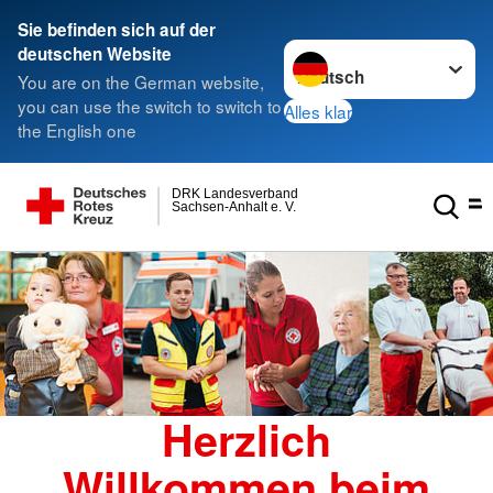
Sie befinden sich auf der
Sprache wechseln zu
deutschen Website
You are on the German website,
you can use the switch to switch to
Alles klar
the English one
DRK Landesverband
Sachsen-Anhalt e. V.
Herzlich
Willkommen beim