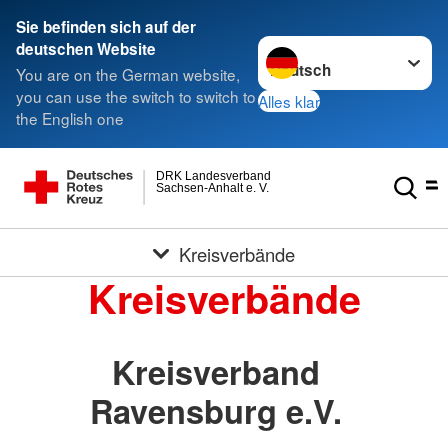
Sie befinden sich auf der
Sprache wechseln zu
deutschen Website
You are on the German website,
you can use the switch to switch to
Alles klar
the English one
DRK Landesverband
Sachsen-Anhalt e. V.
Kreisverbände
Kreisverbände
Kreisverband
Ravensburg e.V.