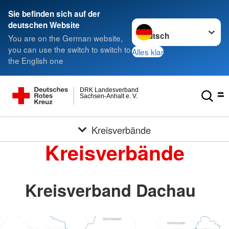
Sie befinden sich auf der
Sprache wechseln zu
deutschen Website
You are on the German website,
you can use the switch to switch to
Alles klar
the English one
DRK Landesverband
Sachsen-Anhalt e. V.
Kreisverbände
Kreisverbände
Kreisverband Dachau