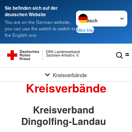
Sie befinden sich auf der
Sprache wechseln zu
deutschen Website
You are on the German website,
you can use the switch to switch to
Alles klar
the English one
DRK Landesverband
Sachsen-Anhalt e. V.
Kreisverbände
Kreisverbände
Kreisverband
Dingolfing-Landau