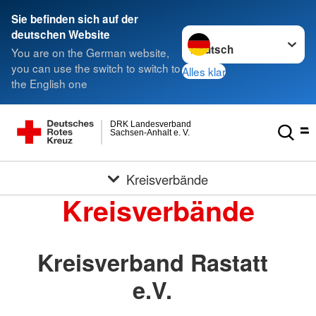
Sie befinden sich auf der
Sprache wechseln zu
deutschen Website
You are on the German website,
you can use the switch to switch to
Alles klar
the English one
DRK Landesverband
Sachsen-Anhalt e. V.
Kreisverbände
Kreisverbände
Kreisverband Rastatt
e.V.