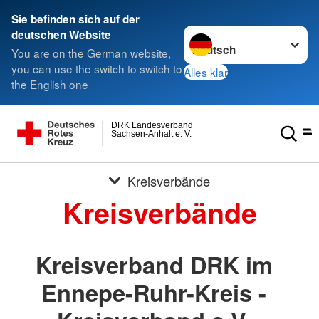
Sie befinden sich auf der
Sprache wechseln zu
deutschen Website
You are on the German website,
you can use the switch to switch to
Alles klar
the English one
DRK Landesverband
Sachsen-Anhalt e. V.
Kreisverbände
Kreisverbände
Kreisverband DRK im
Ennepe-Ruhr-Kreis -