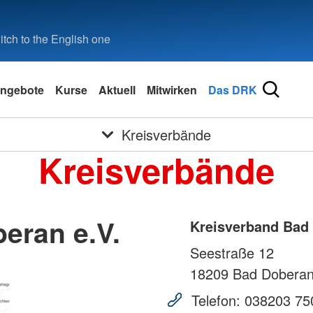
tch to the English one
ngebote
Kurse
Aktuell
Mitwirken
Das DRK
Kreisverbände
Kreisverbände
eran e.V.
Kreisverband Bad 
Seestraße 12
18209
Bad Dobera
Telefon:
038203 75