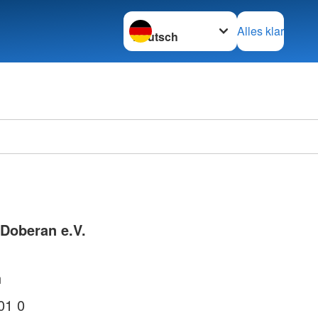
Sprache wechseln zu
Alles klar
Doberan e.V.
n
01 0