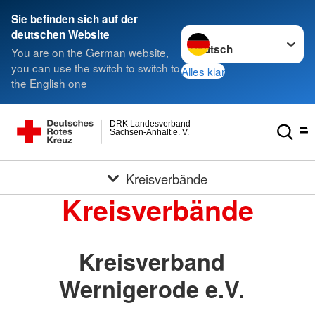
Sie befinden sich auf der
Sprache wechseln zu
deutschen Website
You are on the German website,
you can use the switch to switch to
Alles klar
the English one
DRK Landesverband
Sachsen-Anhalt e. V.
Kreisverbände
Kreisverbände
Kreisverband
Wernigerode e.V.