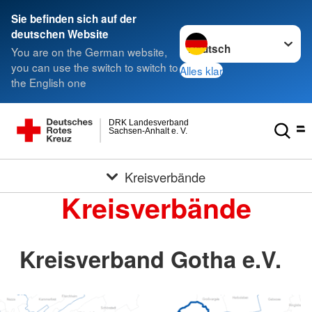
Sie befinden sich auf der
Sprache wechseln zu
deutschen Website
You are on the German website,
you can use the switch to switch to
Alles klar
the English one
DRK Landesverband
Sachsen-Anhalt e. V.
Kreisverbände
Kreisverbände
Kreisverband Gotha e.V.