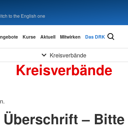
tch to the English one
ngebote
Kurse
Aktuell
Mitwirken
Das DRK
Kreisverbände
Kreisverbände
n.
Überschrift – Bitte