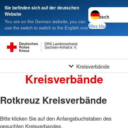
Sie befinden sich auf der deutschen
Sprache wechseln 
Website
You are on the German website, you can
Alles klar
use the switch to switch to the English one
DRK Landesverband
Sachsen-Anhalt e. V.
Kreisverbände
Kreisverbände
Rotkreuz Kreisverbände
Bitte klicken Sie auf den Anfangsbuchstaben des
gesuchten Kreisverbandes.