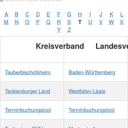
A
B
C
D
E
F
G
H
I
J
K
L
M
N
O
P
Q
R
S
T
U
V
W
X
Y
Z
Kreisverband
Landesv
Tauberbischofsheim
Baden-Württemberg
Tecklenburger Land
Westfalen-Lippe
Terminbuchungstool
Terminbuchungstool