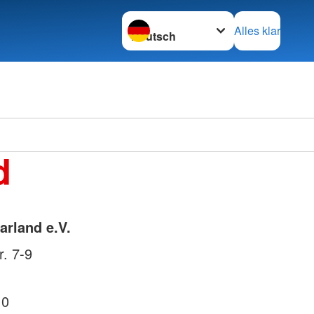
Sprache wechseln zu
Alles klar
d
rland e.V.
r. 7-9
 0