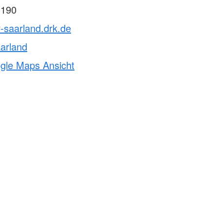
 190
v-saarland.drk.de
arland
ogle Maps Ansicht