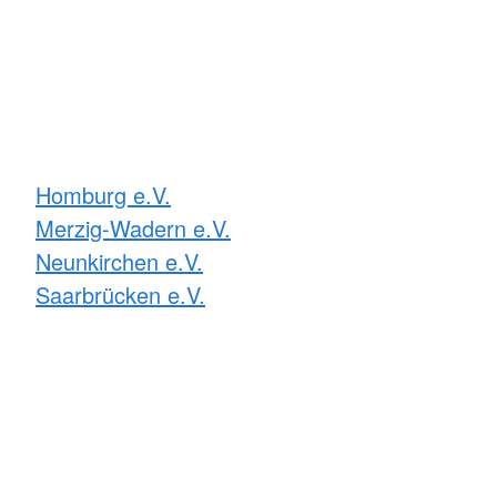
Homburg e.V.
Merzig-Wadern e.V.
Neunkirchen e.V.
Saarbrücken e.V.