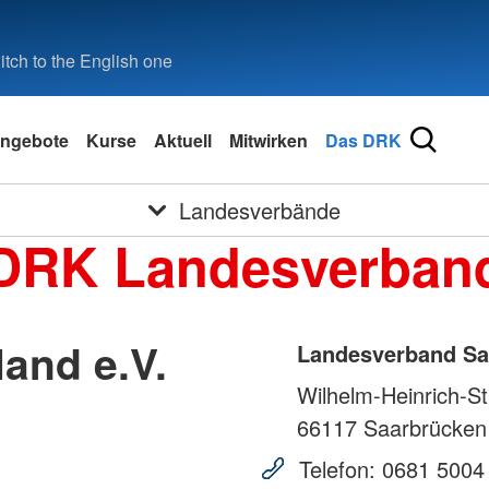
tch to the English one
ngebote
Kurse
Aktuell
Mitwirken
Das DRK
Landesverbände
DRK Landesverban
and e.V.
Landesverband Saa
Wilhelm-Heinrich-St
66117
Saarbrücken
Telefon:
0681 5004