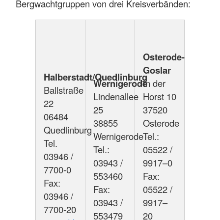
Bergwachtgruppen von drei Kreisverbänden:
Osterode-
Goslar
Halberstadt/Quedlinburg
Wernigerode
In der
Ballstraße
Lindenallee
Horst 10
22
25
37520
06484
38855
Osterode
Quedlinburg
Wernigerode
Tel.:
Tel.
Tel.:
05522 /
03946 /
03943 /
9917–0
7700-0
553460
Fax:
Fax:
Fax:
05522 /
03946 /
03943 /
9917–
7700-20
553479
20