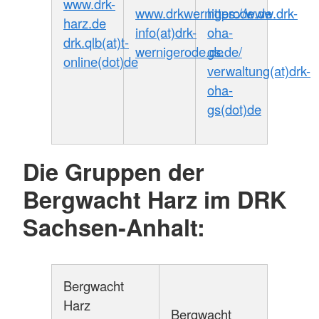
www.drk-
www.drkwernigerode.de
https://www.drk-
harz.de
info(at)drk-
oha-
drk.qlb(at)t-
wernigerode.de
gs.de/
online(dot)de
verwaltung(at)drk-
oha-
gs(dot)de
Die Gruppen der
Bergwacht Harz im DRK
Sachsen-Anhalt:
Bergwacht
Harz
Bergwacht