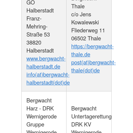
GO
Thale
Halberstadt
c/o Jens
Franz-
Kowalewski
Mehring-
Fliederweg 11
Straße 53
06502 Thale
38820
https://bergwacht-
Halberstadt
thale.de
www.bergwacht-
post(at)bergwacht-
halberstadt.de
thale(dot)de
info(at)bergwacht-
halberstadt(dot)de
Bergwacht
Harz - DRK
Bergwacht
Wernigerode
Untertagerettung
Gruppe
DRK KV
Wernigerode
Wernigerode