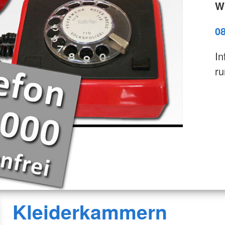
Wi
0
In
ru
Kleiderkammern