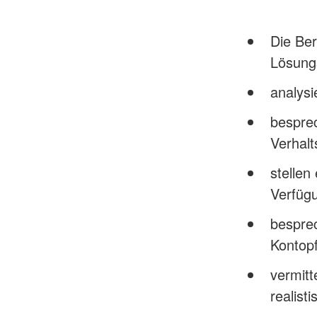
Die Be
Lösung
analysi
bespre
Verhal
stellen
Verfüg
bespre
Kontop
vermitt
realist