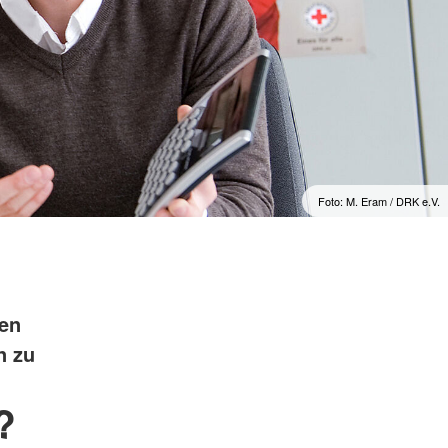
Foto: M. Eram / DRK e.V.
g
ten
n zu
?