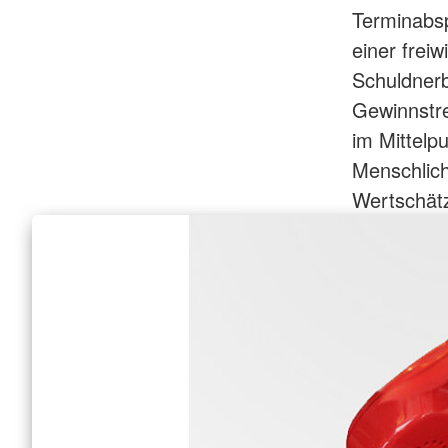
Terminabsp
einer frei
Schuldnerb
Gewinnstr
im Mittel
Menschlich
Wertschät