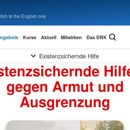
tch to the English one
ngebote
Kurse
Aktuell
Mitwirken
Das DRK
Existenzsichernde Hilfe
stenzsichernde Hilf
gegen Armut und
Ausgrenzung