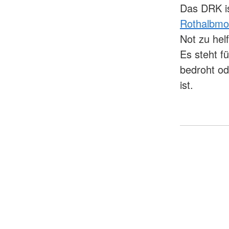
Das DRK is
Rothalbm
Not zu hel
Es steht f
bedroht od
ist.