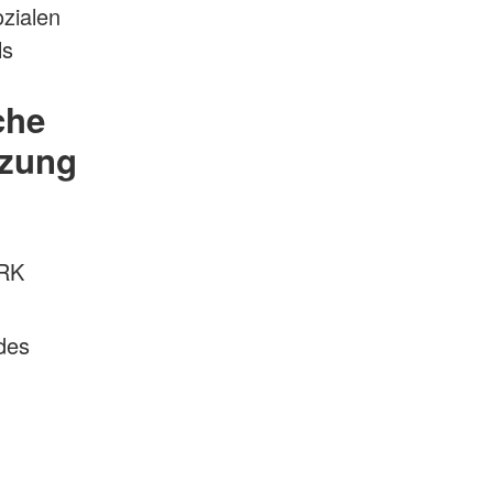
ozialen
ls
che
nzung
DRK
des