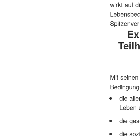
wirkt auf d
Lebensbedi
Spitzenver
Ex
Teil
Mit seinen
Bedingun
die all
Leben 
die ges
die soz