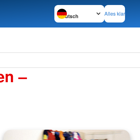
Sprache wechseln zu
Alles klar
en –