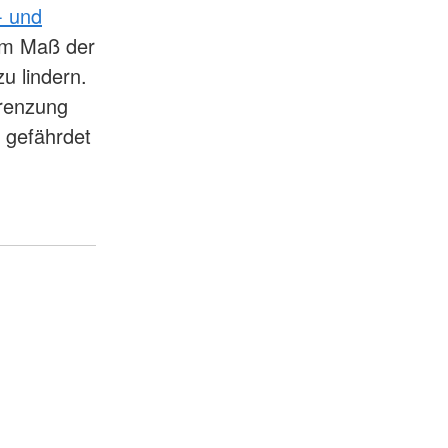
- und
em Maß der
u lindern.
grenzung
 gefährdet